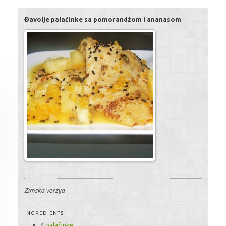
Đavolje palačinke sa pomorandžom i ananasom
Zimska verzija
INGREDIENTS
4
palačinke