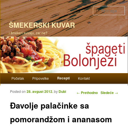
P
ŠMEKERSKI KUVAR
i šmekeri kuvaju, zar ne?
Glavni izbornik
Recepti
Početak
Pripovetke
Kontakt
Skoči na primarni sadržaj
Skoči na sekundarni sadržaj
Posted on
28. avgust 2012.
by
Dubi
Kretanje članaka
←
Prethodno
Sledeće
→
Đavolje palačinke sa
pomorandžom i ananasom