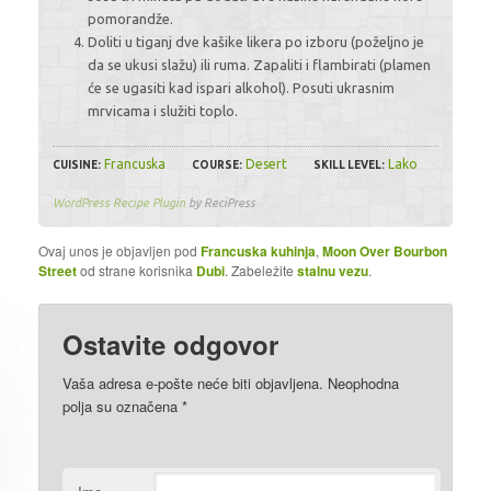
pomorandže.
Doliti u tiganj dve kašike likera po izboru (poželjno je
da se ukusi slažu) ili ruma. Zapaliti i flambirati (plamen
će se ugasiti kad ispari alkohol). Posuti ukrasnim
mrvicama i služiti toplo.
Francuska
Desert
Lako
CUISINE:
COURSE:
SKILL LEVEL:
WordPress Recipe Plugin
by ReciPress
Ovaj unos je objavljen pod
Francuska kuhinja
,
Moon Over Bourbon
Street
od strane korisnika
Dubi
. Zabeležite
stalnu vezu
.
Ostavite odgovor
Vaša adresa e-pošte neće biti objavljena. Neophodna
polja su označena
*