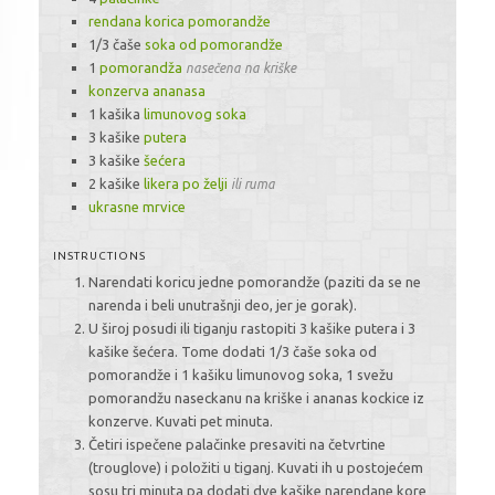
rendana korica pomorandže
1/3 čaše
soka od pomorandže
1
pomorandža
nasečena na kriške
konzerva ananasa
1 kašika
limunovog soka
3 kašike
putera
3 kašike
šećera
2 kašike
likera po želji
ili ruma
ukrasne mrvice
INSTRUCTIONS
Narendati koricu jedne pomorandže (paziti da se ne
narenda i beli unutrašnji deo, jer je gorak).
U široj posudi ili tiganju rastopiti 3 kašike putera i 3
kašike šećera. Tome dodati 1/3 čaše soka od
pomorandže i 1 kašiku limunovog soka, 1 svežu
pomorandžu naseckanu na kriške i ananas kockice iz
konzerve. Kuvati pet minuta.
Četiri ispečene palačinke presaviti na četvrtine
(trouglove) i položiti u tiganj. Kuvati ih u postojećem
sosu tri minuta pa dodati dve kašike narendane kore