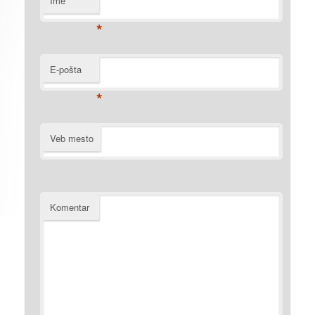
Ime
*
E-pošta
*
Veb mesto
Komentar