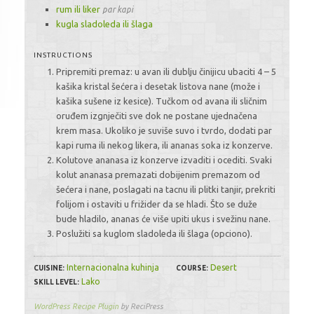
rum ili liker
par kapi
kugla sladoleda ili šlaga
INSTRUCTIONS
Pripremiti premaz: u avan ili dublju činijicu ubaciti 4 – 5
kašika kristal šećera i desetak listova nane (može i
kašika sušene iz kesice). Tučkom od avana ili sličnim
oruđem izgnječiti sve dok ne postane ujednačena
krem masa. Ukoliko je suviše suvo i tvrdo, dodati par
kapi ruma ili nekog likera, ili ananas soka iz konzerve.
Kolutove ananasa iz konzerve izvaditi i ocediti. Svaki
kolut ananasa premazati dobijenim premazom od
šećera i nane, poslagati na tacnu ili plitki tanjir, prekriti
folijom i ostaviti u frižider da se hladi. Što se duže
bude hladilo, ananas će više upiti ukus i svežinu nane.
Poslužiti sa kuglom sladoleda ili šlaga (opciono).
Internacionalna kuhinja
Desert
CUISINE:
COURSE:
Lako
SKILL LEVEL:
WordPress Recipe Plugin
by ReciPress