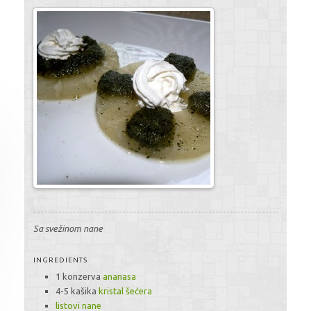
Sa svežinom nane
INGREDIENTS
1 konzerva
ananasa
4-5 kašika
kristal šećera
listovi nane