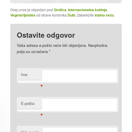
Ovaj unos je objavljen pod
Grofica
,
Internacionalna kuhinja
,
Vegetarijanska
od strane korisnika
Dubi
. Zabeležite
stalnu vezu
.
Ostavite odgovor
Vaša adresa e-pošte neće biti objavljena. Neophodna
polja su označena
*
Ime
*
E-pošta
*