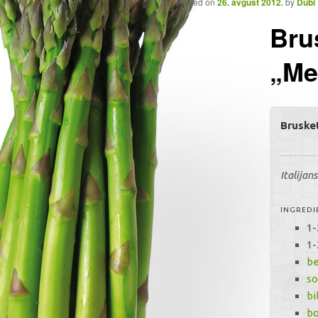
Posted on
26. avgust 2012.
by
Dubi
Bru
„Me
Bruske
Italijan
INGREDI
1
1
be
s
bi
bo