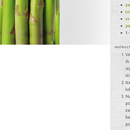
pe
to
sv
p
1-
INSTRUC
Ve
ih
iz
st
Is
lu
Na
po
za
be
po