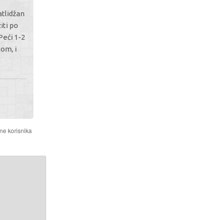
atlidžan
iti po
Peći 1-2
tom, i
ne korisnika