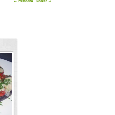
ka
←
Prethodno
Sledeće
→