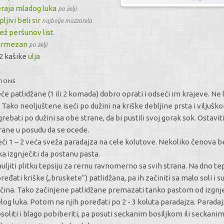
raja mladog luka
po želji
pljivi beli sir
najbolje mozzarela
ež peršunov list
armezan
po želji
2 kašike
ulja
TIONS
će patlidžane (1 ili 2 komada) dobro oprati i odseći im krajeve. Ne l
. Tako neoljuštene iseći po dužini na kriške debljine prsta i viljušk
grebati po dužini sa obe strane, da bi pustili svoj gorak sok. Ostaviti
rane u posudu da se ocede.
eći 1 – 2 veća sveža paradajza na cele kolutove. Nekoliko čenova b
ka izgnječiti da postanu pasta.
uljiti plitku tepsiju za rernu ravnomerno sa svih strana. Na dno te
ređati kriške („bruskete“) patlidžana, pa ih začiniti sa malo soli i 
čina. Tako začinjene patlidžane premazati tanko pastom od izgn
log luka. Potom na njih poređati po 2 - 3 koluta paradajza. Paradaj
soliti i blago pobiberiti, pa posuti seckanim bosiljkom ili seckani