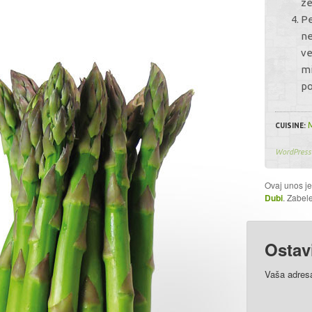
ze
Pe
ne
ve
mi
po
CUISINE:
WordPress 
Ovaj unos j
Dubi
. Zabel
Ostav
Vaša adresa