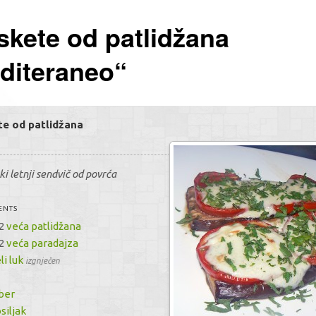
Kretanje člana
skete od patlidžana
diteraneo“
te od patlidžana
ski letnji sendvič od povrća
ENTS
-2
veća patlidžana
-2
veća paradajza
li luk
izgnječen
o
ber
siljak