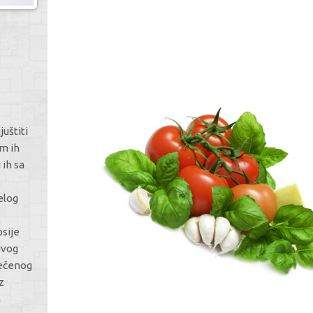
juštiti
om ih
 ih sa
elog
psije
suvog
ječenog
z
m