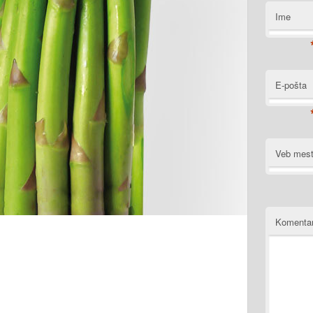
Ime
E-pošta
Veb mes
Komenta