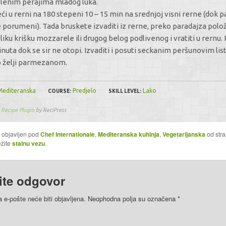
lenim perajima mladog luka.
ći u rerni na 180 stepeni 10 – 15 min na srednjoj visni rerne (dok p
 porumeni). Tada bruskete izvaditi iz rerne, preko paradajza polož
liku krišku mozzarele ili drugog belog podlivenog i vratiti u rernu. 
nuta dok se sir ne otopi. Izvaditi i posuti seckanim peršunovim lis
 želji parmezanom.
Mediteranska
Predjelo
Lako
COURSE:
SKILL LEVEL:
Recipe Plugin
by ReciPress
e objavljen pod
Chef Internationale
,
Mediteranska kuhinja
,
Vegetarijanska
od stra
ežite
stalnu vezu
.
ite odgovor
 e-pošte neće biti objavljena. Neophodna polja su označena
*