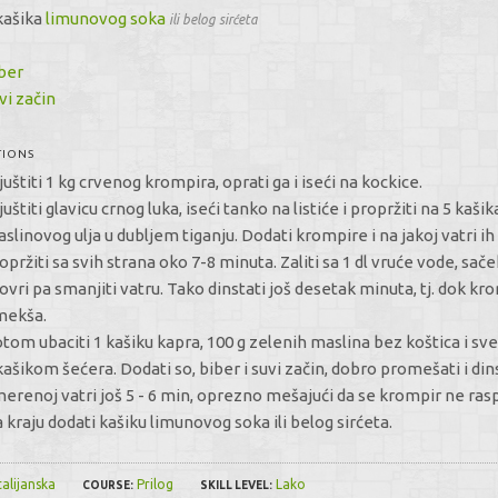
kašika
limunovog soka
ili belog sirćeta
o
ber
vi začin
TIONS
juštiti 1 kg crvenog krompira, oprati ga i iseći na kockice.
juštiti glavicu crnog luka, iseći tanko na listiće i propržiti na 5 kašik
slinovog ulja u dubljem tiganju. Dodati krompire i na jakoj vatri i
opržiti sa svih strana oko 7-8 minuta. Zaliti sa 1 dl vruće vode, sače
ovri pa smanjiti vatru. Tako dinstati još desetak minuta, tj. dok kr
mekša.
tom ubaciti 1 kašiku kapra, 100 g zelenih maslina bez koštica i sve
kašikom šećera. Dodati so, biber i suvi začin, dobro promešati i din
erenoj vatri još 5 - 6 min, oprezno mešajući da se krompir ne ras
 kraju dodati kašiku limunovog soka ili belog sirćeta.
talijanska
Prilog
Lako
COURSE:
SKILL LEVEL: