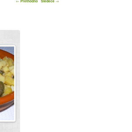
ka
←
Prethodno
Sledeće
→