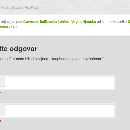
Recipe Plugin
by ReciPress
e objavljen pod
Corleone
,
Italijanska kuhinja
,
Vegetarijanska
od strane korisnika
D
talnu vezu
.
ite odgovor
 e-pošte neće biti objavljena. Neophodna polja su označena
*
*
*