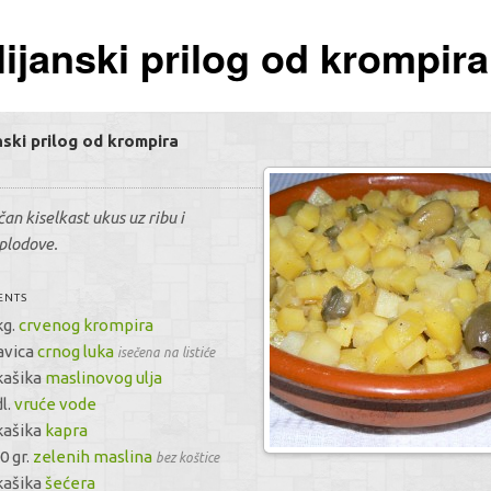
Kretanje člana
lijanski prilog od krompira
anski prilog od krompira
an kiselkast ukus uz ribu i
plodove.
ENTS
kg.
crvenog krompira
avica
crnog luka
isečena na listiće
kašika
maslinovog ulja
l.
vruće vode
kašika
kapra
0 gr.
zelenih maslina
bez koštice
kašika
šećera