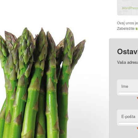
WordPress 
Ovaj unos j
Zabeležite
s
Ostav
Vaša adresa
Ime
E-pošta