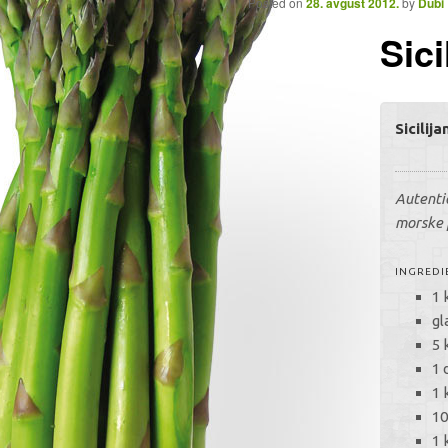
Posted on
28. avgust 2012.
by
Dubi
Sici
Sicilij
Autentič
morske 
INGREDI
1 
gl
5 
1 d
1 
10
1 