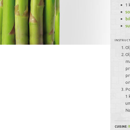
1 
s
bi
su
INSTRUC
Ol
Ol
ma
pr
pr
o
Po
1 
um
Na
I
CUISINE: