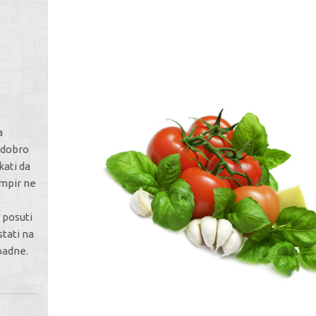
a
h dobro
kati da
ompir ne
 posuti
stati na
padne.