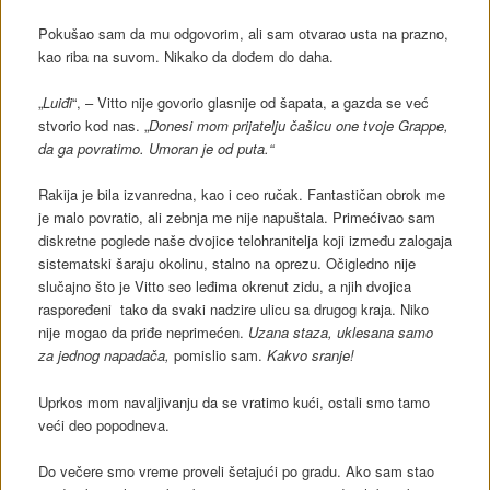
Pokušao sam da mu odgovorim, ali sam otvarao usta na prazno,
kao riba na suvom. Nikako da dođem do daha.
„
Luiđi
“, – Vitto nije govorio glasnije od šapata, a gazda se već
stvorio kod nas. „
Donesi mom prijatelju čašicu one tvoje Grappe,
da ga povratimo. Umoran je od puta.“
Rakija je bila izvanredna, kao i ceo ručak. Fantastičan obrok me
je malo povratio, ali zebnja me nije napuštala. Primećivao sam
diskretne poglede naše dvojice telohranitelja koji između zalogaja
sistematski šaraju okolinu, stalno na oprezu. Očigledno nije
slučajno što je Vitto seo leđima okrenut zidu, a njih dvojica
raspoređeni tako da svaki nadzire ulicu sa drugog kraja. Niko
nije mogao da priđe neprimećen.
Uzana staza, uklesana samo
za jednog napadača,
pomislio sam.
Kakvo sranje!
Uprkos mom navaljivanju da se vratimo kući, ostali smo tamo
veći deo popodneva.
Do večere smo vreme proveli šetajući po gradu. Ako sam stao