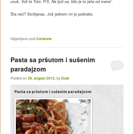
unuk. Voli te Toto. P.S. Ne ljuti se, bilo je to jače od mene
“.
Šta reći? Sicilijanac. Još jednom mi je podvalio.
Objavljeno pod
Corleone
Pasta sa pršutom i sušenim
paradajzom
Posted on
28. avgust 2012.
by
Dubi
Pasta sa pršutom i sušenim paradajzom