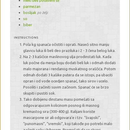
meki beli podliveni sir
parmezan
boslijak
po želji
so
biber
INSTRUCTIONS
Pola kg spanaća očistiti i oprati. Naseći sitno manju
glavicu luka ili beli deo praziluka i 2 - 3 čena belog luka.
Na 2-3 kašičice maslinovog ulja prodinstati luk. Kada
luk počne da menja boju dodati beli luk i odmah dodati
malo majorana i rendanog muskatnog oraščića. Potom
odmah dodati 3 kašike putera da se istopi, pa ubaciti
opran i od vode ocedjen spanać, tako sirov i ucelo.
Posoliti i začiniti suvim začinom. Spanać će se brzo
skupiti i pustiti sok.
Tako dobijenu dinstanu masu pomešati sa
odgovarajucom kolicinom posnog ili masnog
kremastog sira (300-400 g). Italijani koriste
mascarpone sir ali odgovara’e i tzv. “švapski”,
“punomasni”, “sremski”, koji takođe po potrebi malo
začiniti solju i biberom. Promešati da se stvori