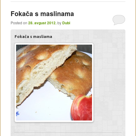
Fokača s maslinama
Posted on
28. avgust 2012.
by
Dubi
Fokača s masliama