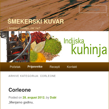
P
ŠMEKERSKI KUVAR
i šmekeri kuvaju, zar ne?
Glavni izbornik
Pripovetke
Početak
Recepti
Kontakt
Skoči na primarni sadržaj
Skoči na sekundarni sadržaj
ARHIVE KATEGORIJA:
CORLEONE
Corleone
Posted on
28. avgust 2012.
by
Dubi
„Menjamo godinu,