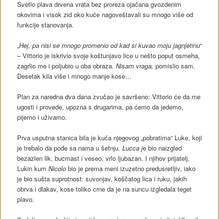
Svetlo plava drvena vrata bez proreza ojačana gvozdenim
okovima i visok zid oko kuće nagoveštavali su mnogo više od
funkcije stanovanja.
„
Hej, pa nisi se mnogo promenio od kad si kuvao moju jagnjetinu
“
– Vittorio je iskrivio svoje koštunjavo lice u nešto poput osmeha,
zagrlio me i poljubio u oba obraza.
Nisam vraga,
pomislio sam.
Desetak kila više i mnogo manje kose…
Plan za naredna dva dana zvučao je savršeno: Vittorio će da me
ugosti i provede, upozna s drugarima, pa ćemo da jedemo,
pijemo i uživamo.
Prva usputna stanica bila je kuća njegovog „pobratima“ Luke, koji
je trebalo da pođe sa nama u šetnju.
Lucca j
e bio naizgled
bezazlen lik, bucmast i veseo, vrlo ljubazan. I njihov prijatelj,
Lukin kum
Nicolo
bio je prema meni izuzetno predusretljiv, iako
je bio sušta suprotnost: suvonjav, koščatog lica i ruku, jakih
obrva i dlakav, kose toliko crne da je na suncu izgledala teget
plavo.