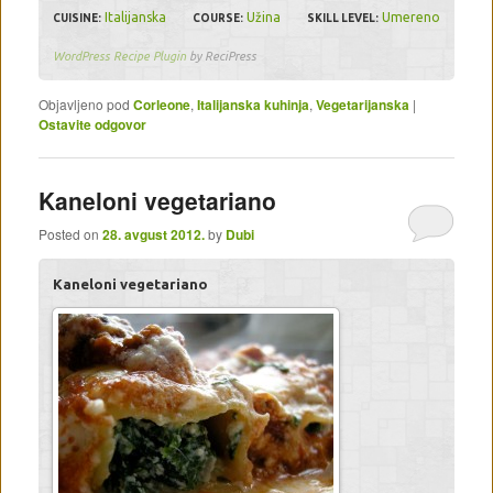
Italijanska
Užina
Umereno
CUISINE:
COURSE:
SKILL LEVEL:
WordPress Recipe Plugin
by ReciPress
Objavljeno pod
Corleone
,
Italijanska kuhinja
,
Vegetarijanska
|
Ostavite odgovor
Kaneloni vegetariano
Posted on
28. avgust 2012.
by
Dubi
Kaneloni vegetariano