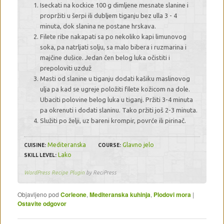
Iseckati na kockice 100 g dimljene mesnate slanine i
propržiti u šerpi ili dubljem tiganju bez ulla 3 - 4
minuta, dok slanina ne postane hrskava.
Filete ribe nakapati sa po nekoliko kapi limunovog
soka, pa natrljati solju, sa malo bibera i ruzmarina i
majčine dušice. Jedan čen belog luka očistiti i
prepoloviti uzduž
Masti od slanine u tiganju dodati kašiku maslinovog
ulja pa kad se ugreje položiti filete kožicom na dole.
Ubaciti polovine belog luka u tiganj. Pržiti 3-4 minuta
pa okrenuti i dodati slaninu. Tako pržiti još 2-3 minuta.
Služiti po želji, uz bareni krompir, povrće ili pirinač.
Mediteranska
Glavno jelo
CUISINE:
COURSE:
Lako
SKILL LEVEL:
WordPress Recipe Plugin
by ReciPress
Objavljeno pod
Corleone
,
Mediteranska kuhinja
,
Plodovi mora
|
Ostavite odgovor