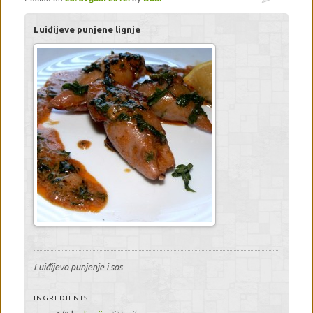
Luiđijeve punjene lignje
Luiđijevo punjenje i sos
INGREDIENTS