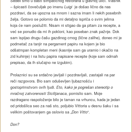
Sedeli smo u bašti simpatičnog restorana u glavnoj ulici. Vlasnik
– špicasti čovečuljak po imenu
Luigi
je došao lično da nas
pozdravi, da se upozna sa mnom i sazna imam li nekih posebnih
želja. Gotovo se polomio da mi detaljno ispriča o svim jelima
koja će nam poslužiti. Nisam ni stigao da ga pitam za recepte, a
već se ponudio da mi ih pokloni, kao poseban znak pažnje. Dok
sam ispijao drugu čašu gazdinog crnog (lične zalihe)
,
doneo mi je
podmetač za tanjir na pergament papiru na kojem je bio
odšatmpan kompletan meni (kasnije sam ga uramio i okačio na
zid kuhinje) i na listu papira napisane recepte (koje sam odmah
prepisao, da ih slučajno ne izgubim).
Prolaznici su se srdačno javljali i pozdravljali, zastajali na par
reči razgovora. Bio sam oduševljen ljubaznošću i
gostoprimstvom ovih ljudi.
Eto, kako je pogrešan stereotip o
mračnoj zatvorenosti Sicilijanaca
, pomislio sam. Moje
razdragano raspoloženje bilo je taman na vrhuncu, kada je jedan
od pridošlica seo za naš sto, poljubio Vittoria u desnu šaku i sa
velikim poštovanjem ga oslovio sa „
Don Vitto
“.
Don?