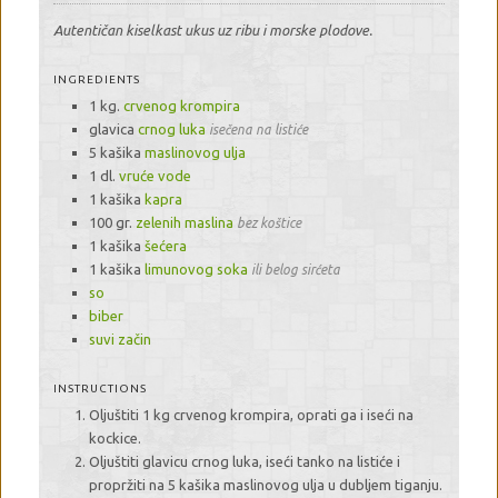
Autentičan kiselkast ukus uz ribu i morske plodove.
INGREDIENTS
1 kg.
crvenog krompira
glavica
crnog luka
isečena na listiće
5 kašika
maslinovog ulja
1 dl.
vruće vode
1 kašika
kapra
100 gr.
zelenih maslina
bez koštice
1 kašika
šećera
1 kašika
limunovog soka
ili belog sirćeta
so
biber
suvi začin
INSTRUCTIONS
Oljuštiti 1 kg crvenog krompira, oprati ga i iseći na
kockice.
Oljuštiti glavicu crnog luka, iseći tanko na listiće i
propržiti na 5 kašika maslinovog ulja u dubljem tiganju.