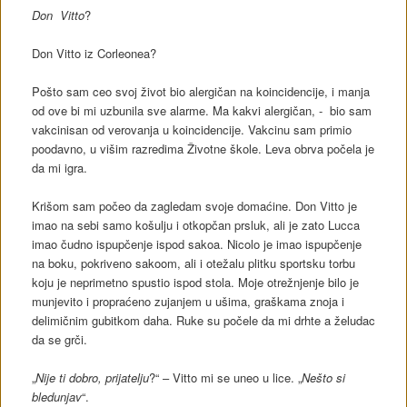
Don Vitto
?
Don Vitto iz Corleonea?
Pošto sam ceo svoj život bio alergičan na koincidencije, i manja
od ove bi mi uzbunila sve alarme. Ma kakvi alergičan, - bio sam
vakcinisan od verovanja u koincidencije. Vakcinu sam primio
poodavno, u višim razredima Životne škole. Leva obrva počela je
da mi igra.
Krišom sam počeo da zagledam svoje domaćine. Don Vitto je
imao na sebi samo košulju i otkopčan prsluk, ali je zato Lucca
imao čudno ispupčenje ispod sakoa. Nicolo je imao ispupčenje
na boku, pokriveno sakoom, ali i otežalu plitku sportsku torbu
koju je neprimetno spustio ispod stola. Moje otrežnjenje bilo je
munjevito i propraćeno zujanjem u ušima, graškama znoja i
delimičnim gubitkom daha. Ruke su počele da mi drhte a želudac
da se grči.
„
Nije ti dobro, prijatelju
?“ – Vitto mi se uneo u lice. „
Nešto si
bledunjav
“.