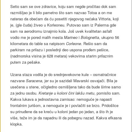
Setio sam se ove zdravice, koju sam negde pročitao dok sam
razmišljao je li bilo pametno što sam nazvao Totoa a on me
naterao da obećam da ću posetiti njegovog nećaka Vittoria, koji
je, (gle čuda) živeo u Korleoneu. Putovao sam iz Palerma gde
sam na aerodromu iznajmio kola. Još uvek kvalitetan asfalt
vodio me je pored malih mesta
Marineo
i
Bolognetta
, ukupno 56
kilometara do table sa natpisom
Corleone
. Rešio sam da
parkiram na prilazu i poslednji deo uspona prođem pešice,
(nadmorska visina je 628 metara) vekovima starim prilaznim
putem za pešake.
Uzana staza vodila je do srednjevekovne kule – osmatračnice
nazvane
Saracena
, jer su je sazidali Mavarski osvajači. Bila je
usečena u stene, očigledno osmišljena tako da bude širine samo
za jednu osobu.
Kretanje u koloni čini lakšu metu
, pomislio sam
.
Kakva lukava a jednostavna zamisao: nemoguće je napasti
frontalnim jurišom, a nemoguće je i povlačiti se brzo. Pridošlice
su prinuđene da se kreću u koloni jedan po jedan, a što ih je
više, teže im je da napadnu ili da pobegnu nazad. Kakva efkasna
klopka.