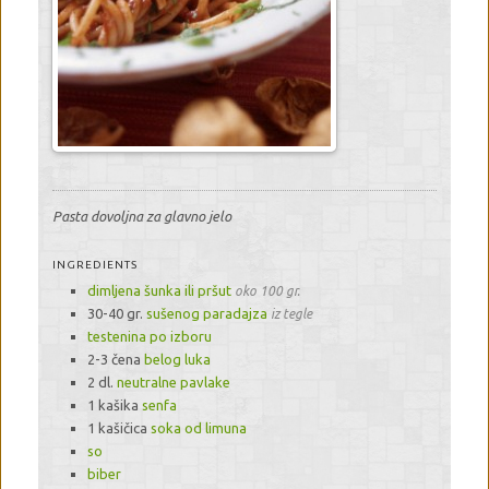
Pasta dovoljna za glavno jelo
INGREDIENTS
dimljena šunka ili pršut
oko 100 gr.
30-40 gr.
sušenog paradajza
iz tegle
testenina po izboru
2-3 čena
belog luka
2 dl.
neutralne pavlake
1 kašika
senfa
1 kašičica
soka od limuna
so
biber