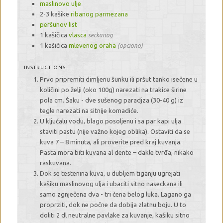
maslinovo ulje
2-3 kašike
ribanog parmezana
peršunov list
1 kašičica
vlasca
seckanog
1 kašičica
mlevenog oraha
(opciono)
INSTRUCTIONS
Prvo pripremiti dimljenu šunku ili pršut tanko isečene u
količini po želji (oko 100g) narezati na trakice širine
pola cm. Šaku - dve sušenog paradjza (30-40 g) iz
tegle narezati na sitnije komadiće.
U ključalu vodu, blago posoljenu i sa par kapi ulja
staviti pastu (nije važno kojeg oblika). Ostaviti da se
kuva 7 – 8 minuta, ali proverite pred kraj kuvanja.
Pasta mora biti kuvana al dente – dakle tvrđa, nikako
raskuvana.
Dok se testenina kuva, u dubljem tiganju ugrejati
kašiku maslinovog ulja i ubaciti sitno naseckana ili
samo zgnječena dva - tri čena belog luka. Lagano ga
proprziti, dok ne počne da dobija zlatnu boju. U to
doliti 2 dl neutralne pavlake za kuvanje, kašiku sitno