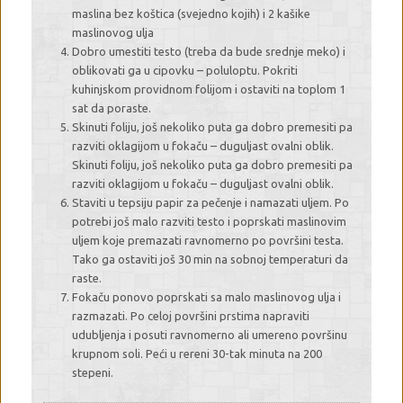
maslina bez koštica (svejedno kojih) i 2 kašike
maslinovog ulja
Dobro umestiti testo (treba da bude srednje meko) i
oblikovati ga u cipovku – poluloptu. Pokriti
kuhinjskom providnom folijom i ostaviti na toplom 1
sat da poraste.
Skinuti foliju, još nekoliko puta ga dobro premesiti pa
razviti oklagijom u fokaču – duguljast ovalni oblik.
Skinuti foliju, još nekoliko puta ga dobro premesiti pa
razviti oklagijom u fokaču – duguljast ovalni oblik.
Staviti u tepsiju papir za pečenje i namazati uljem. Po
potrebi još malo razviti testo i poprskati maslinovim
uljem koje premazati ravnomerno po površini testa.
Tako ga ostaviti još 30 min na sobnoj temperaturi da
raste.
Fokaču ponovo poprskati sa malo maslinovog ulja i
razmazati. Po celoj površini prstima napraviti
udubljenja i posuti ravnomerno ali umereno površinu
krupnom soli. Peći u rereni 30-tak minuta na 200
stepeni.