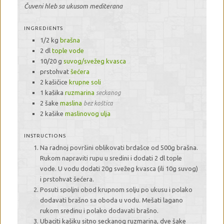
Čuveni hleb sa ukusom mediterana
INGREDIENTS
1/2 kg
brašna
2 dl
tople vode
10/20 g
suvog/svežeg kvasca
prstohvat
šećera
2 kašičice
krupne soli
1 kašika
ruzmarina
seckanog
2 šake
maslina
bez koštica
2 kašike
maslinovog ulja
INSTRUCTIONS
Na radnoj površini oblikovati brdašce od 500g brašna.
Rukom napraviti rupu u sredini i dodati 2 dl tople
vode. U vodu dodati 20g svežeg kvasca (ili 10g suvog)
i prstohvat šećera.
Posuti spoljni obod krupnom solju po ukusu i polako
dodavati brašno sa oboda u vodu. Mešati lagano
rukom sredinu i polako dodavati brašno.
Ubaciti kašiku sitno seckanog ruzmarina, dve šake