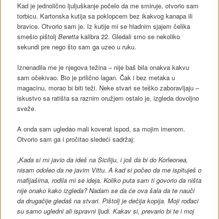
Kad je jednolično ljuljuškanje počelo da me smiruje, otvorio sam
torbicu. Kartonska kutija sa poklopcem bez ikakvog kanapa ili
bravice. Otvorio sam je. Iz kutije mi se hladnim sjajem čelika
smešio pištolj
Beretta
kalibra 22. Gledali smo se nekoliko
sekundi pre nego što sam ga uzeo u ruku.
Iznenadila me je njegova težina – nije baš bila onakva kakvu
sam očekivao. Bio je prilično lagan. Čak i bez metaka u
magacinu, morao bi biti teži. Neke stvari se teško zaboravljaju –
iskustvo sa ratišta sa raznim oružjem ostalo je, izgleda dovoljno
sveže.
A onda sam ugledao mali koverat ispod, sa mojim imenom.
Otvorio sam ga i pročitao sledeći sadržaj:
„
Kada si mi javio da ideš na Siciliju, i još da bi do Korleonea,
nisam odoleo da ne javim Vittu. A kad si počeo da me ispituješ o
mafijašima, rodila mi se ideja. Koliko puta sam ti govorio da ništa
nije onako kako izgleda? Nadam se da će ova šala da te nauči
da drugačije gledaš na stvari. Pištolj je dečija kopija. Moji rođaci
su samo ugledni ali ispravni ljudi. Kakav si, prevario bi te i moj