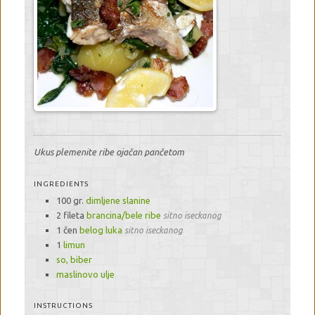
Ukus plemenite ribe ojačan pančetom
INGREDIENTS
100 gr.
dimljene slanine
2 fileta
brancina/bele ribe
sitno iseckanog
1 čen
belog luka
sitno iseckanog
1
limun
so, biber
maslinovo ulje
INSTRUCTIONS