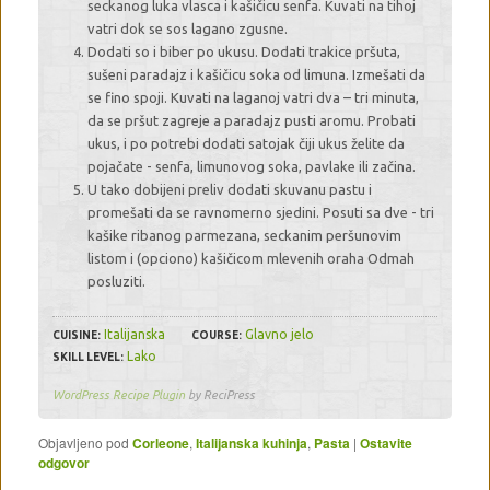
seckanog luka vlasca i kašičicu senfa. Kuvati na tihoj
vatri dok se sos lagano zgusne.
Dodati so i biber po ukusu. Dodati trakice pršuta,
sušeni paradajz i kašičicu soka od limuna. Izmešati da
se fino spoji. Kuvati na laganoj vatri dva – tri minuta,
da se pršut zagreje a paradajz pusti aromu. Probati
ukus, i po potrebi dodati satojak čiji ukus želite da
pojačate - senfa, limunovog soka, pavlake ili začina.
U tako dobijeni preliv dodati skuvanu pastu i
promešati da se ravnomerno sjedini. Posuti sa dve - tri
kašike ribanog parmezana, seckanim peršunovim
listom i (opciono) kašičicom mlevenih oraha Odmah
posluziti.
Italijanska
Glavno jelo
CUISINE:
COURSE:
Lako
SKILL LEVEL:
WordPress Recipe Plugin
by ReciPress
Objavljeno pod
Corleone
,
Italijanska kuhinja
,
Pasta
|
Ostavite
odgovor