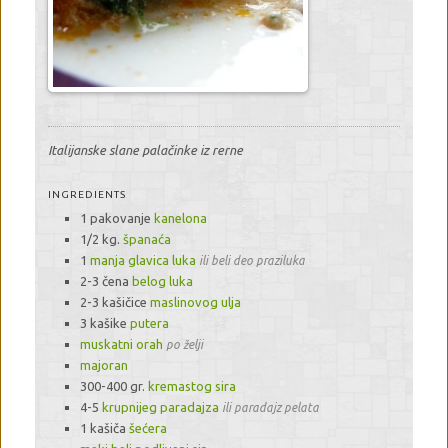
Italijanske slane palačinke iz rerne
INGREDIENTS
1 pakovanje
kanelona
1/2 kg.
španaća
1
manja glavica luka
ili beli deo praziluka
2-3 čena
belog luka
2-3 kašičice
maslinovog ulja
3 kašike
putera
muskatni orah
po želji
majoran
300-400 gr.
kremastog sira
4-5
krupnijeg paradajza
ili paradajz pelata
1 kašiča
šećera