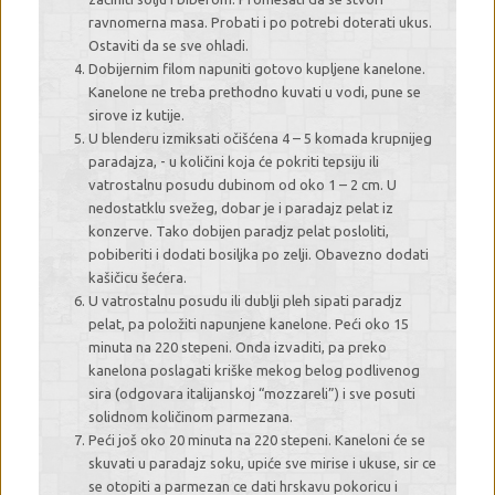
ravnomerna masa. Probati i po potrebi doterati ukus.
Ostaviti da se sve ohladi.
Dobijernim filom napuniti gotovo kupljene kanelone.
Kanelone ne treba prethodno kuvati u vodi, pune se
sirove iz kutije.
U blenderu izmiksati očišćena 4 – 5 komada krupnijeg
paradajza, - u količini koja će pokriti tepsiju ili
vatrostalnu posudu dubinom od oko 1 – 2 cm. U
nedostatklu svežeg, dobar je i paradajz pelat iz
konzerve. Tako dobijen paradjz pelat posloliti,
pobiberiti i dodati bosiljka po zelji. Obavezno dodati
kašičicu šećera.
U vatrostalnu posudu ili dublji pleh sipati paradjz
pelat, pa položiti napunjene kanelone. Peći oko 15
minuta na 220 stepeni. Onda izvaditi, pa preko
kanelona poslagati kriške mekog belog podlivenog
sira (odgovara italijanskoj “mozzareli”) i sve posuti
solidnom količinom parmezana.
Peći još oko 20 minuta na 220 stepeni. Kaneloni će se
skuvati u paradajz soku, upiće sve mirise i ukuse, sir ce
se otopiti a parmezan ce dati hrskavu pokoricu i