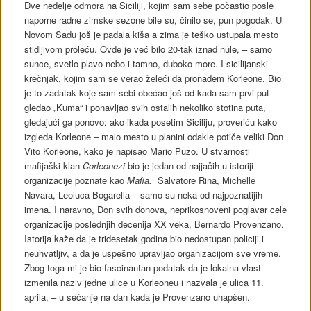
Dve nedelje odmora na Siciliji, kojim sam sebe počastio posle
naporne radne zimske sezone bile su, činilo se, pun pogodak. U
Novom Sadu još je padala kiša a zima je teško ustupala mesto
stidljivom proleću. Ovde je već bilo 20-tak iznad nule, – samo
sunce, svetlo plavo nebo i tamno, duboko more. I sicilijanski
krečnjak, kojim sam se verao želeći da pronađem Korleone. Bio
je to zadatak koje sam sebi obećao još od kada sam prvi put
gledao „Kuma“ i ponavljao svih ostalih nekoliko stotina puta,
gledajući ga ponovo: ako ikada posetim Siciliju, proveriću kako
izgleda Korleone – malo mesto u planini odakle potiče veliki Don
Vito Korleone, kako je napisao Mario Puzo. U stvarnosti
mafijaški klan
Corleonezi
bio je jedan od najjačih u istoriji
organizacije poznate kao
Mafia.
Salvatore Rina, Michelle
Navara, Leoluca Bogarella – samo su neka od najpoznatijih
imena. I naravno, Don svih donova, neprikosnoveni poglavar cele
organizacije poslednjih decenija XX veka, Bernardo Provenzano.
Istorija kaže da je tridesetak godina bio nedostupan policiji i
neuhvatljiv, a da je uspešno upravljao organizacijom sve vreme.
Zbog toga mi je bio fascinantan podatak da je lokalna vlast
izmenila naziv jedne ulice u Korleoneu i nazvala je ulica 11.
aprila, – u sećanje na dan kada je Provenzano uhapšen.