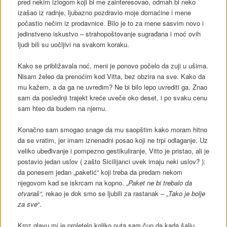
pred nekim izlogom koji bi me zainteresovao, odmah bi neko
izašao iz radnje, ljubazno pozdravio moje domaćine i mene
počastio nečim iz prodavnice. Bilo je to za mene sasvim novo i
jedinstveno iskustvo – strahopoštovanje sugrađana i moć ovih
ljudi bili su uočljivi na svakom koraku.
Kako se približavala noć, meni je ponovo počelo da zuji u ušima.
Nisam želeo da prenoćim kod Vitta, bez obzira na sve. Kako da
mu kažem, a da ga ne uvredim? Ne bi bilo lepo uvrediti ga. Znao
sam da poslednji trajekt kreće uveče oko deset, i po svaku cenu
sam hteo da budem na njemu.
Konačno sam smogao snage da mu saopštim kako moram hitno
da se vratim, jer imam iznenadni posao koji ne trpi odlaganje. Uz
veliko ubeđivanje i pompezno gestikuliranje, Vitto je pristao, ali je
postavio jedan uslov ( zašto Sicilijanci uvek imaju neki uslov? ):
da ponesem jedan „paketić“ koji treba da predam nekom
njegovom kad se iskrcam na kopno. „
Paket ne bi trebalo da
otvaraš“,
rekao je dok smo se ljubili za rastanak – „
Tako je bolje
za sve
“.
Kroz glavu mi je proletelo koliko puta sam čuo da kada šalju