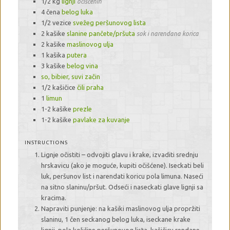
1/2 kg
lignji
očišćenih
4 čena
belog luka
1/2 vezice
svežeg peršunovog lista
2 kašike
slanine pančete/pršuta
sok i narendana korica
2 kašike
maslinovog ulja
1 kašika
putera
3 kašike
belog vina
so, bibier, suvi začin
1/2 kašičice
čili praha
1
limun
1-2 kašike
prezle
1-2 kašike
pavlake za kuvanje
INSTRUCTIONS
Lignje očistiti – odvojiti glavu i krake, izvaditi srednju
hrskavicu (ako je moguće, kupiti očišćene). Iseckati beli
luk, peršunov list i narendati koricu pola limuna. Naseći
na sitno slaninu/pršut. Odseći i naseckati glave lignji sa
kracima.
Napraviti punjenje: na kašiki maslinovog ulja propržiti
slaninu, 1 čen seckanog belog luka, iseckane krake
lignji, pola količine peršunovog lista, kašičicu rendane