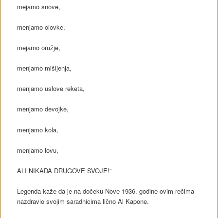
mejamo snove,
menjamo olovke,
mejamo oružje,
menjamo mišljenja,
menjamo uslove reketa,
menjamo devojke,
menjamo kola,
menjamo lovu,
ALI NIKADA DRUGOVE SVOJE!“
Legenda kaže da je na dočeku Nove 1936. godine ovim rečima
nazdravio svojim saradnicima lično Al Kapone.