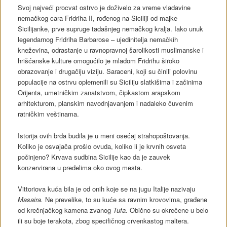
Svoj najveći procvat ostrvo je doživelo za vreme vladavine
nemačkog cara Fridriha II, rođenog na Siciliji od majke
Sicilijanke, prve supruge tadašnjeg nemačkog kralja. Iako unuk
legendarnog Fridriha Barbarose – ujedinitelja nemačkih
kneževina, odrastanje u ravnopravnoj šarolikosti muslimanske i
hrišćanske kulture omogućilo je mladom Fridrihu široko
obrazovanje i drugačiju viziju. Saraceni, koji su činili polovinu
populacije na ostrvu oplemenili su Siciliju slatkišima i začinima
Orijenta, umetničkim zanatstvom, čipkastom arapskom
arhitekturom, planskim navodnjavanjem i nadaleko čuvenim
ratničkim veštinama.
Istorija ovih brda budila je u meni osećaj strahopoštovanja.
Koliko je osvajača prošlo ovuda, koliko li je krvnih osveta
počinjeno? Krvava sudbina Sicilije kao da je zauvek
konzervirana u predelima oko ovog mesta.
Vittoriova kuća bila je od onih koje se na jugu Italije nazivaju
Masaira.
Ne prevelike, to su kuće sa ravnim krovovima, građene
od krečnjačkog kamena zvanog
Tufa.
Obično su okrečene u belo
ili su boje terakota, zbog specifičnog crvenkastog maltera.