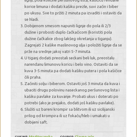
korice limuna i dodati kašiku prezle, suvi začin i biber
po ukusu. Sve to pržiti 2 minuta pa izvaditi i ostaviti da
se hladi.
Dobijenom smesom napuniti lignje do pola ili 2/3
dužine i probosti duplo čačkačicom (koristiti pola
dužine čačkalice zbog lakšeg okretanja u tiganju).
Zagrejati 2 kašike maslinovog ulja i položiti lignje da se
prže na srednje jakoj vatri 5-7 minuta.
U tiganj dodati preostali seckani beli luk, preostalu
narendanu limunovu koricu i belo vino. Ostaviti da se
kuva 3-5 minuta pa dodati kašiku putera i pola kašičice
čili praha.
Začiniti solju i biberom. Ostaviti još 3 minuta da kuva i
ubaciti drugu polovinu naseckanog peršunovog lista i
kašiku pavlake za kuvanje. Probati ukus i doterati po
potrebi (ako je prejako, dodati još kašiku pavlake).
Služiti uz bareni krompir sa blitvom ili uz sicilijanski
prilog od krompira ili uz fokaču/hleb i umakati u
dobijeni saft.
Mediteranska
Glavno jelo