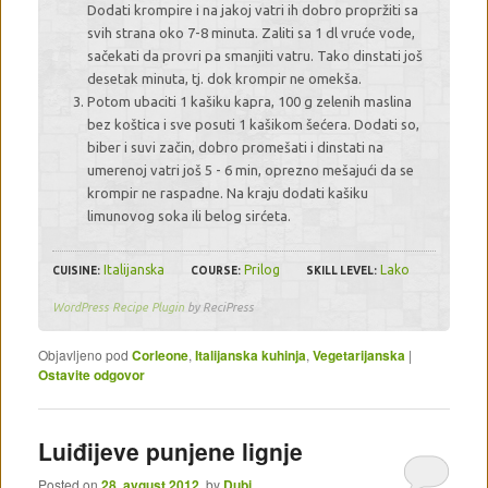
Dodati krompire i na jakoj vatri ih dobro propržiti sa
svih strana oko 7-8 minuta. Zaliti sa 1 dl vruće vode,
sačekati da provri pa smanjiti vatru. Tako dinstati još
desetak minuta, tj. dok krompir ne omekša.
Potom ubaciti 1 kašiku kapra, 100 g zelenih maslina
bez koštica i sve posuti 1 kašikom šećera. Dodati so,
biber i suvi začin, dobro promešati i dinstati na
umerenoj vatri još 5 - 6 min, oprezno mešajući da se
krompir ne raspadne. Na kraju dodati kašiku
limunovog soka ili belog sirćeta.
Italijanska
Prilog
Lako
CUISINE:
COURSE:
SKILL LEVEL:
WordPress Recipe Plugin
by ReciPress
Objavljeno pod
Corleone
,
Italijanska kuhinja
,
Vegetarijanska
|
Ostavite odgovor
Luiđijeve punjene lignje
Posted on
28. avgust 2012.
by
Dubi