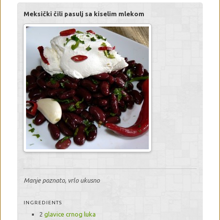
Meksički čili pasulj sa kiselim mlekom
Manje poznato, vrlo ukusno
INGREDIENTS
2
glavice crnog luka