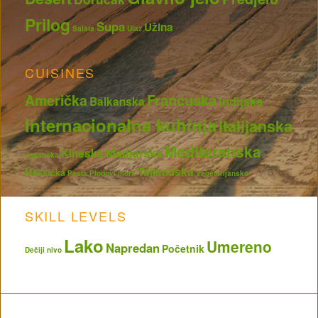
Prilog
Supa
Užina
Salata
Ulaz
CUISINES
Francuska
Američka
Indijska
Balkanska
Internacionalna kuhinja
Italijanska
Mediteranska
Madjarska
Kineska
Japanska
Tajlandska
Meksička
Pasta
Plodovi mora
Vegetarijanska
SKILL LEVELS
Lako
Umereno
Napredan
Početnik
Dečiji nivo