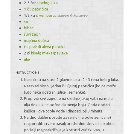
2-3 čena
belog luka
1
čili papričica
1/2 kg
crven pasulj
skuvan ili konzerva
so
biber
suvi začin
majčina dušica
čili prah ili aleva paprika
2 dl
kiselg mleka/pavlake
ulje
INSTRUCTIONS
Naseckati na sitno 2 glavice luka i 2 - 3 čena belog luka.
Naeckati sitno i jednu čili (ljutu) papričicu (ko ne može
ljuto neka odstrani žilice i semenke).
Propržiti sve zajedno na srednje jakoj vatri na malo
ulja dok luk ne počne da menja boju. Onda dodati
kašiku - dve tople vode i dinstati još 3 minuta.
Na dno dublje posude za rernu (najbolje zemljane)
rasporediti crveni pasulj prethodno skuvan, u količini
po želji (najpraktičnije je koristiti već skuvan, iz