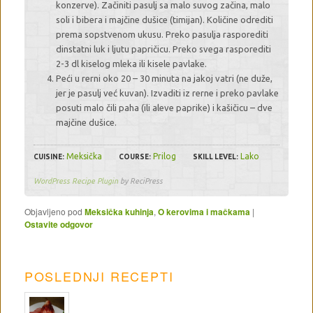
konzerve). Začiniti pasulj sa malo suvog začina, malo
soli i bibera i majčine dušice (timijan). Količine odrediti
prema sopstvenom ukusu. Preko pasulja rasporediti
dinstatni luk i ljutu papričicu. Preko svega rasporediti
2-3 dl kiselog mleka ili kisele pavlake.
Peći u rerni oko 20 – 30 minuta na jakoj vatri (ne duže,
jer je pasulj već kuvan). Izvaditi iz rerne i preko pavlake
posuti malo čili paha (ili aleve paprike) i kašičicu – dve
majčine dušice.
Meksička
Prilog
Lako
CUISINE:
COURSE:
SKILL LEVEL:
WordPress Recipe Plugin
by ReciPress
Objavljeno pod
Meksička kuhinja
,
O kerovima i mačkama
|
Ostavite odgovor
POSLEDNJI RECEPTI