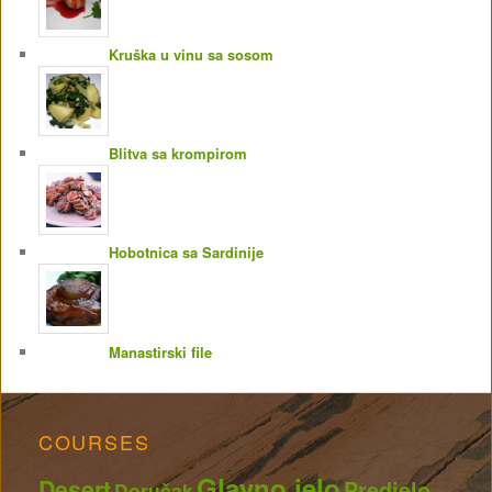
Kruška u vinu sa sosom
Blitva sa krompirom
Hobotnica sa Sardinije
Manastirski file
COURSES
Glavno jelo
Desert
Predjelo
Doručak