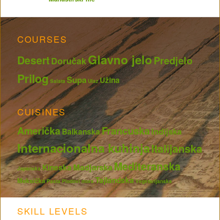
COURSES
Glavno jelo
Desert
Predjelo
Doručak
Prilog
Supa
Užina
Salata
Ulaz
CUISINES
Francuska
Američka
Indijska
Balkanska
Internacionalna kuhinja
Italijanska
Mediteranska
Madjarska
Kineska
Japanska
Tajlandska
Meksička
Pasta
Plodovi mora
Vegetarijanska
SKILL LEVELS