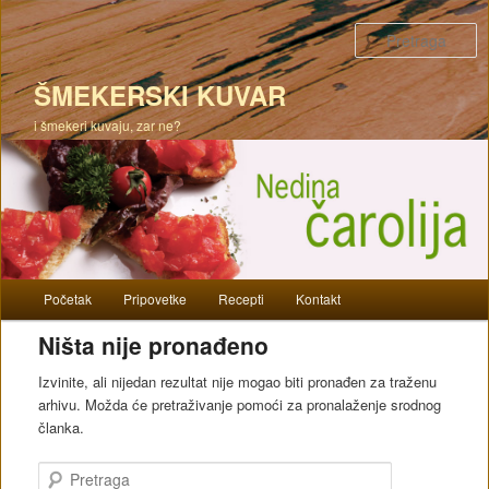
P
ŠMEKERSKI KUVAR
i šmekeri kuvaju, zar ne?
Glavni izbornik
Početak
Pripovetke
Recepti
Kontakt
Skoči na primarni sadržaj
Skoči na sekundarni sadržaj
Ništa nije pronađeno
Izvinite, ali nijedan rezultat nije mogao biti pronađen za traženu
arhivu. Možda će pretraživanje pomoći za pronalaženje srodnog
članka.
Pretraga